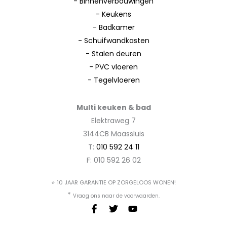
-
Binnenverbouwingen
-
Keukens
-
Badkamer
-
Schuifwandkasten
-
Stalen deuren
-
PVC vloeren
-
Tegelvloeren
Multi keuken & bad
Elektraweg 7
3144CB Maassluis
T:
010 592 24 11
F: 010 592 26 02
⭐ 10 JAAR GARANTIE OP ZORGELOOS WONEN!
*
Vraag ons naar de voorwaarden.