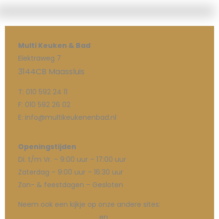
Multi Keuken & Bad
Elektraweg 7
3144CB Maassluis
T: 010 592 24 11
F: 010 592 26 02
E: info@multikeukenenbad.nl
Openingstijden
Di. t/m Vr. – 9:00 uur – 17:00 uur
Zaterdag – 9:00 uur – 16:30 uur
Zon- & feestdagen – Gesloten
Neem ook een kijkje op onze andere sites:
binnenverbouwingen.nl
en
kantorenverbouwen.nl