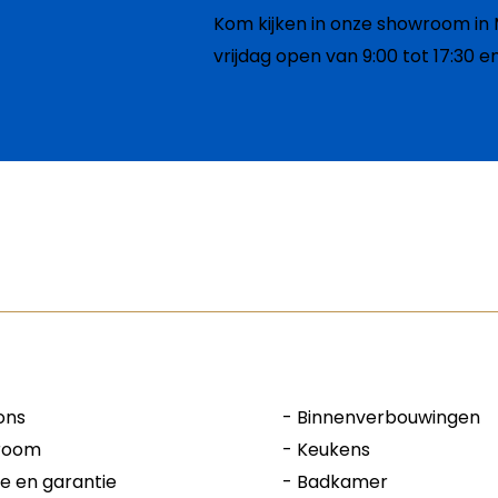
Kom kijken in onze showroom in M
vrijdag open van 9:00 tot 17:30 e
ons
-
Binnenverbouwingen
room
-
Keukens
ce en garantie
-
Badkamer