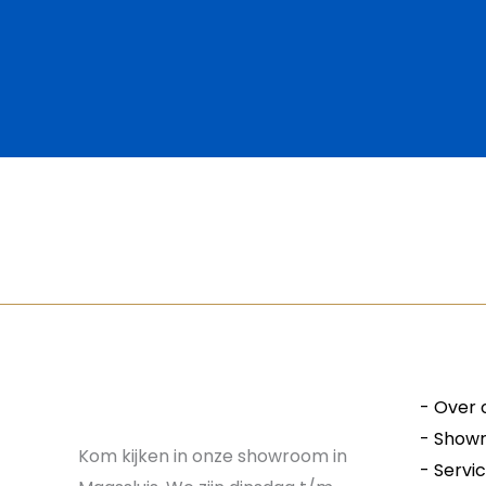
-
Over 
-
Show
Kom kijken in onze showroom in
-
Servi