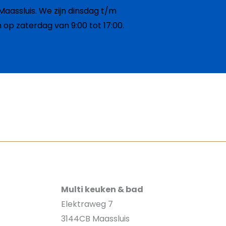
aassluis. We zijn dinsdag t/m
n op zaterdag van 9:00 tot 17:00.
Multi keuken & bad
Elektraweg 7
3144CB Maassluis