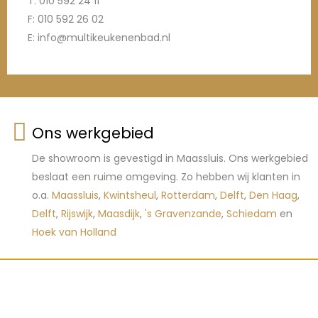
T: 010 592 24 11
F: 010 592 26 02
E: info@multikeukenenbad.nl
Ons werkgebied
De showroom is gevestigd in Maassluis. Ons werkgebied
beslaat een ruime omgeving. Zo hebben wij klanten in
o.a.
Maassluis
,
Kwintsheul
,
Rotterdam
,
Delft
,
Den Haag
,
Delft
,
Rijswijk
,
Maasdijk
,
's Gravenzande
,
Schiedam
en
Hoek van Holland