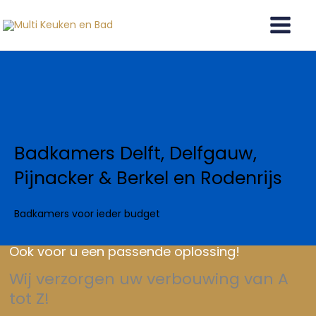
Ga
naar
de
inhoud
Badkamers Delft, Delfgauw,
Pijnacker & Berkel en Rodenrijs
Badkamers voor ieder budget
Ook voor u een passende oplossing!
Wij verzorgen uw verbouwing van A
tot Z!