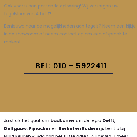
Ook voor u een passende oplossing! Wij verzorgen uw
tegelvloer van A tot Z!
Benieuwd naar de mogelijkheden aan tegels? Neem een kijkje
in de showroom of neem contact op om een afspraak te
maken!
BEL: 010 - 5922411
Juist als het gaat om
badkamers
in de regio
Delft
,
Delfgauw
,
Pijnacker
en
Berkel en Rodenrijs
bent u bij
Multi Keuken & Bad aan het juiste adres. Wij geven u meer