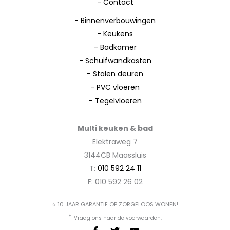
-
Contact
-
Binnenverbouwingen
-
Keukens
-
Badkamer
-
Schuifwandkasten
-
Stalen deuren
-
PVC vloeren
-
Tegelvloeren
Multi keuken & bad
Elektraweg 7
3144CB Maassluis
T:
010 592 24 11
F: 010 592 26 02
⭐ 10 JAAR GARANTIE OP ZORGELOOS WONEN!
*
Vraag ons naar de voorwaarden.