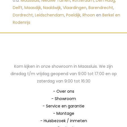
o.a.
Maassluis
,
Nieuwe Tuinen
,
Rotterdam
,
Den Haag
,
Delft
,
Maasdijk
,
Naaldwijk
,
Vlaardingen
,
Barendrecht
,
Dordrecht
,
Leidschendam
,
Poeldijk
,
Rhoon
en
Berkel en
Rodenrijs
Kom kijken in onze showroom in Maassluis. We zijn
dinsdag t/m vrijdag geopend van 9:00 tot 17:00 en op
zaterdag van 9:00 tot 16:30
-
Over ons
-
Showroom
-
Service en garantie
-
Montage
-
Huisbezoek / inmeten