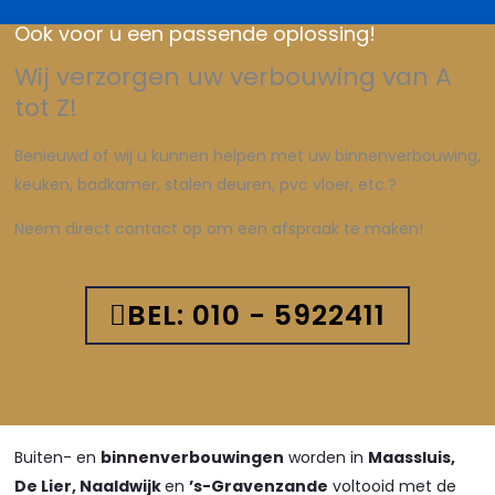
Ook voor u een passende oplossing!
Wij verzorgen uw verbouwing van A
tot Z!
Benieuwd of wij u kunnen helpen met uw binnenverbouwing,
keuken, badkamer, stalen deuren, pvc vloer, etc.?
Neem direct contact op om een afspraak te maken!
BEL: 010 - 5922411
Buiten- en
binnenverbouwingen
worden in
Maassluis,
De Lier, Naaldwijk
en
’s-Gravenzande
voltooid met de