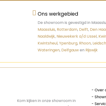
Ons werkgebied
De showroom is gevestigd in Maasslui
Maassluis
,
Rotterdam
,
Delft
,
Den Haa
Naaldwijk
,
Nieuwekerk a/d IJssel
,
Kwi
Kwintsheul
,
Ypenburg
,
Rhoon
,
Leidsc
Wateringen
,
Delfgauw
en
Rijswijk
-
Over 
-
Show
Kom kijken in onze showroom in
-
Servi