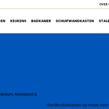
OVER 
GEN
KEUKENS
BADKAMER
SCHUIFWANDKASTEN
STAL
hiedam, Maasland &
Garderobekasten op maat voor 