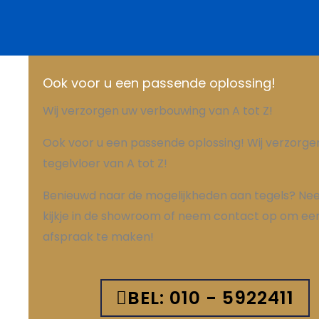
Ook voor u een passende oplossing!
Wij verzorgen uw verbouwing van A tot Z!
Ook voor u een passende oplossing! Wij verzorge
tegelvloer van A tot Z!
Benieuwd naar de mogelijkheden aan tegels? N
kijkje in de showroom of neem contact op om ee
afspraak te maken!
BEL: 010 - 5922411