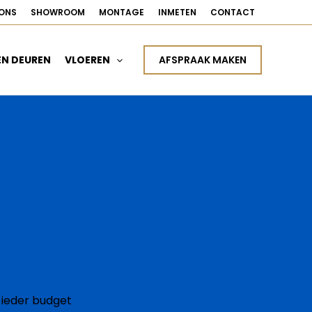
ONS
SHOWROOM
MONTAGE
INMETEN
CONTACT
AFSPRAAK MAKEN
EN DEUREN
VLOEREN
ieder budget