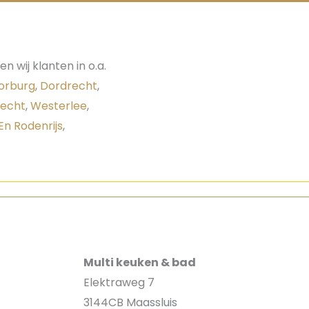
 wij klanten in o.a.
orburg
,
Dordrecht
,
echt
,
Westerlee
,
En Rodenrijs
,
Multi keuken & bad
Elektraweg 7
3144CB Maassluis