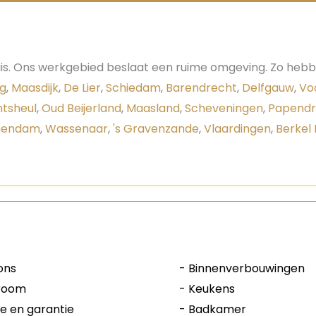
s. Ons werkgebied beslaat een ruime omgeving. Zo hebben
g
,
Maasdijk
,
De Lier
,
Schiedam
,
Barendrecht
,
Delfgauw
,
Vo
ntsheul
,
Oud Beijerland
,
Maasland
,
Scheveningen
,
Papendr
hendam
,
Wassenaar
,
's Gravenzande
,
Vlaardingen
,
Berkel 
ons
-
Binnenverbouwingen
room
-
Keukens
ce en garantie
-
Badkamer