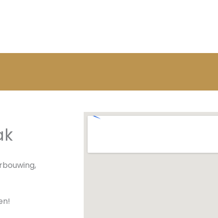
ak
rbouwing,
en!