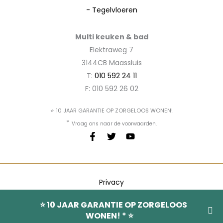
-
Tegelvloeren
Multi keuken & bad
Elektraweg 7
3144CB Maassluis
T:
010 592 24 11
F: 010 592 26 02
⭐ 10 JAAR GARANTIE OP ZORGELOOS WONEN!
*
Vraag ons naar de voorwaarden.
Privacy
CBW voorwaarden
⭐ 10 JAAR GARANTIE OP ZORGELOOS
Aanvullende voorwaarden
WONEN! * ⭐