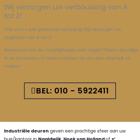
Wij verzorgen uw verbouwing van A
tot Z!
Ook voor u een passende oplossing! Wij verzorgen uw
tegelvloer van A tot Z!
Benieuwd naar de mogelijkheden aan tegels? Neem een kijkje
in de showroom of neem contact op om een afspraak te
maken!
BEL: 010 - 5922411
Industriële deuren
geven een prachtige sfeer aan uw
huis/kantoor in
Naaldwijk, Hoek van Holland
of
s’