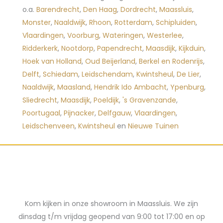
o.a.
Barendrecht
,
Den Haag
,
Dordrecht
,
Maassluis
,
Monster
,
Naaldwijk
,
Rhoon
,
Rotterdam
,
Schipluiden
,
Vlaardingen
,
Voorburg
,
Wateringen
,
Westerlee
,
Ridderkerk
,
Nootdorp
,
Papendrecht
,
Maasdijk
,
Kijkduin
,
Hoek van Holland
,
Oud Beijerland
,
Berkel en Rodenrijs
,
Delft
,
Schiedam
,
Leidschendam
,
Kwintsheul
,
De Lier
,
Naaldwijk
,
Maasland
,
Hendrik Ido Ambacht
,
Ypenburg
,
Sliedrecht
,
Maasdijk
,
Poeldijk
,
's Gravenzande
,
Poortugaal
,
Pijnacker
,
Delfgauw
,
Vlaardingen
,
Leidschenveen
,
Kwintsheul
en
Nieuwe Tuinen
Kom kijken in onze showroom in Maassluis. We zijn
dinsdag t/m vrijdag geopend van 9:00 tot 17:00 en op