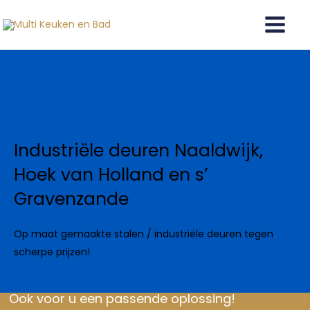
Ga
naar
de
inhoud
Industriële deuren Naaldwijk,
Hoek van Holland en s’
Gravenzande
Op maat gemaakte stalen / industriële deuren tegen
scherpe prijzen!
Ook voor u een passende oplossing!